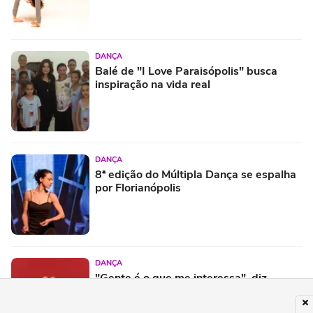
DANÇA
Balé de "I Love Paraisópolis" busca
inspiração na vida real
DANÇA
8ª edição do Múltipla Dança se espalha
por Florianópolis
DANÇA
"Gente é o que me interessa", diz
coreógrafa Deborah Colker