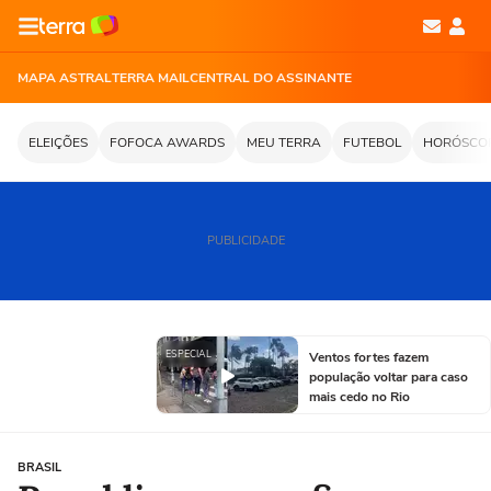
MAPA ASTRAL
TERRA MAIL
CENTRAL DO ASSINANTE
ELEIÇÕES
FOFOCA AWARDS
MEU TERRA
FUTEBOL
HORÓSCO
PUBLICIDADE
ESPECIAL
Ventos fortes fazem
população voltar para caso
mais cedo no Rio
BRASIL