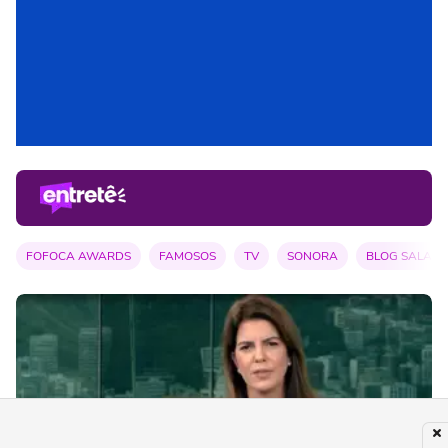
FOFOCA AWARDS
FAMOSOS
TV
SONORA
BLOG SALA D