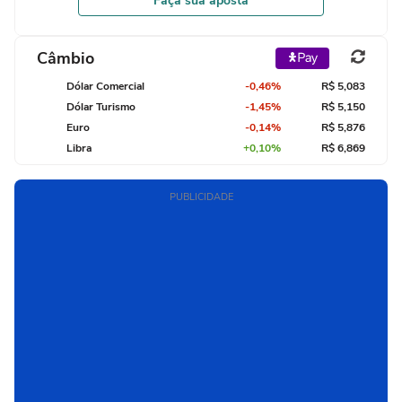
Faça sua aposta
Câmbio
Dólar Comercial
-0,46%
R$ 5,083
Dólar Turismo
-1,45%
R$ 5,150
Euro
-0,14%
R$ 5,876
Libra
+0,10%
R$ 6,869
PUBLICIDADE