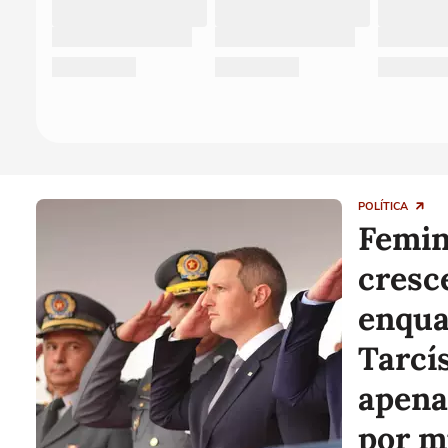
POLÍTICA
Femin
cresc
enqua
Tarcí
apena
por m