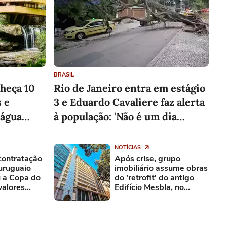
BRASIL
nheça 10
Rio de Janeiro entra em estágio
 e
3 e Eduardo Cavaliere faz alerta
 água
à população: 'Não é um dia
normal'
NOTÍCIAS
contratação
Após crise, grupo
uruguaio
imobiliário assume obras
 a Copa do
do 'retrofit' do antigo
valores
Edifício Mesbla, no
Centro