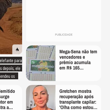
PUBLICIDADE
Mega-Sena não tem
vencedores e
lefante para
prêmio acumula
em R$ 165
s depois, ele
milhões; veja as
endeu os
dezenas
demitido
Gretchen mostra
surge
recuperação após
tor em
transplante capilar:
tra a
'Olha como estou