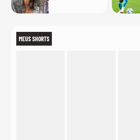
'É pura inveja e
preconceito'
MEUS SHORTS