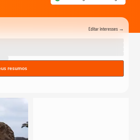
Editar interesses →
eus resumos