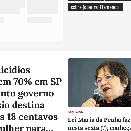
sobre jogar no Flamengo
icídios
em 70% em SP
nto governo
sio destina
NOTÍCIAS
s 18 centavos
Lei Maria da Penha faz
ulher para
nesta sexta (7); conheç