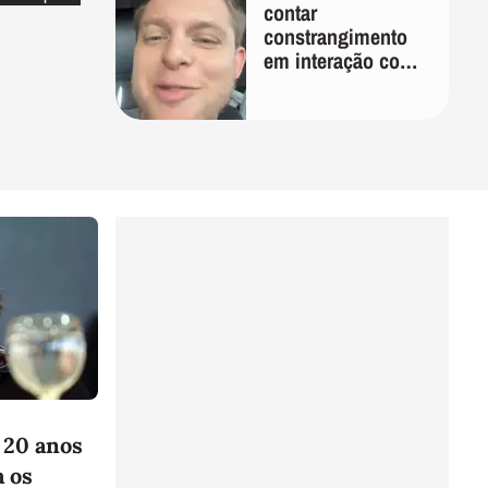
contar
constrangimento
em interação com
entregador: 'Que
humilhação'
 20 anos
a os