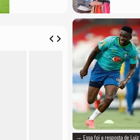
manifesta através
importânc
das redes sociais
versátil
→ Essa foi a resposta de Luiz