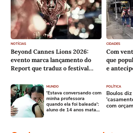
NOTÍCIAS
CIDADES
Beyond Cannes Lions 2026:
Com vent
evento marca lançamento do
que popul
Report que traduz o festival
e anteci
para a realidade do consumidor
atividade
brasileiro
MUNDO
POLÍTICA
'Estava conversando com
Boulos diz
minha professora
'casamento
quando ela foi baleada':
com orçam
aluno de 14 anos mata
cinco professores e os
avós na Tailândia