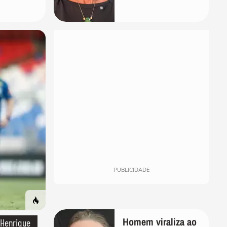
ia de ser
bem'
PUBLICIDADE
Homem viraliza ao
 Henrique