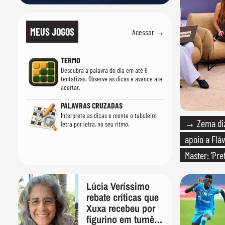
MEUS JOGOS
Acessar →
TERMO
Descubra a palavra do dia em até 6
tentativas. Observe as dicas e avance até
acertar.
PALAVRAS CRUZADAS
Interprete as dicas e monte o tabuleiro
→ Zema diz 
letra por letra, no seu ritmo.
apoio a Fláv
Master: 'Pr
PT'
Lúcia Veríssimo
rebate críticas que
Xuxa recebeu por
figurino em turnê: