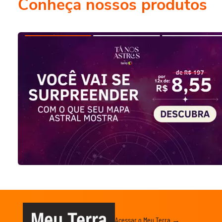
Conheça nossos produtos
Meu Terra
Acessar o Meu Terra →