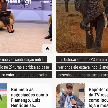
não ver contradição entre
→ Colocaram um GPS em um e
io no 2º turno e crítica ao caso
ver onde ele estava indo; 2 ano
efiro votar em um copo a votar no
desenhou um mapa que surpre
cientistas
Em meio as
Repórter 
negociações com o
da TV res
Flamengo, Luiz
como locu
Henrique se
loja e mos