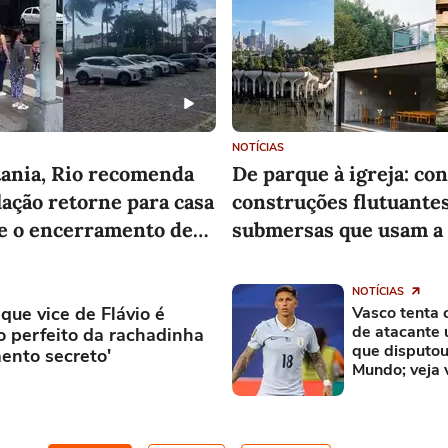
NOTÍCIAS
ania, Rio recomenda
De parque à igreja: co
ação retorne para casa
construções flutuantes
pe o encerramento de
submersas que usam a
s não essenciais
como parte do projeto
NOTÍCIAS
 que vice de Flávio é
Vasco tenta 
de atacante 
 perfeito da rachadinha
que disputou
ento secreto'
Mundo; veja 
oferecidos