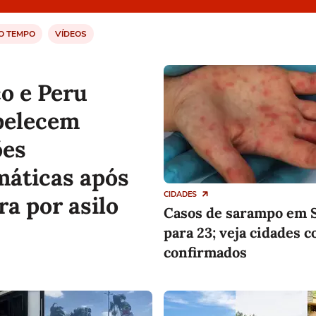
O TEMPO
VÍDEOS
o e Peru
belecem
ões
máticas após
CIDADES
ra por asilo
Casos de sarampo em 
para 23; veja cidades 
confirmados