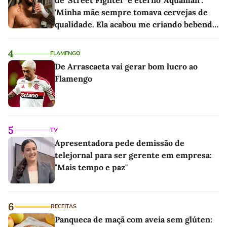
de 'Street Fighter' e eterno 'Aquaman':
'Minha mãe sempre tomava cervejas de
qualidade. Ela acabou me criando bebendo
as melhores'
4
FLAMENGO
De Arrascaeta vai gerar bom lucro ao
Flamengo
5
TV
Apresentadora pede demissão de
telejornal para ser gerente em empresa:
"Mais tempo e paz"
6
RECEITAS
Panqueca de maçã com aveia sem glúten: