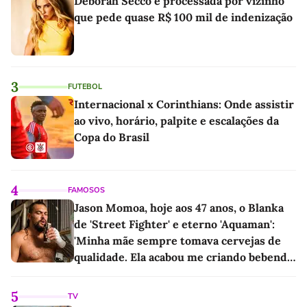
Deborah Secco é processada por vizinho
que pede quase R$ 100 mil de indenização
3
FUTEBOL
Internacional x Corinthians: Onde assistir
ao vivo, horário, palpite e escalações da
Copa do Brasil
4
FAMOSOS
Jason Momoa, hoje aos 47 anos, o Blanka
de 'Street Fighter' e eterno 'Aquaman':
'Minha mãe sempre tomava cervejas de
qualidade. Ela acabou me criando bebendo
as melhores'
5
TV