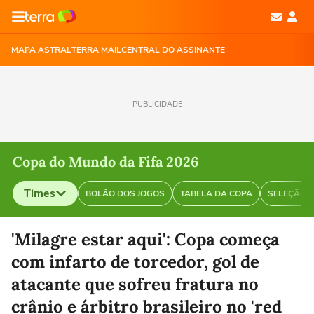
MAPA ASTRAL
TERRA MAIL
CENTRAL DO ASSINANTE
PUBLICIDADE
Copa do Mundo da Fifa 2026
Times
BOLÃO DOS JOGOS
TABELA DA COPA
SELEÇÃO B
Selecione o time para ver as notícias
'Milagre estar aqui': Copa começa
com infarto de torcedor, gol de
atacante que sofreu fratura no
crânio e árbitro brasileiro no 'red