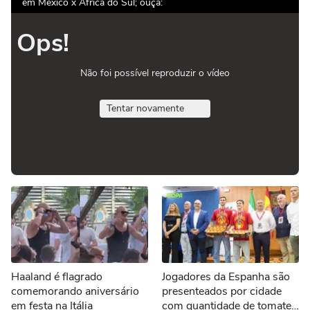
em México x África do Sul; ouça:
Ops!
Não foi possível reproduzir o vídeo
Tentar novamente
Haaland é flagrado
Jogadores da Espanha são
comemorando aniversário
presenteados por cidade
em festa na Itália
com quantidade de tomates