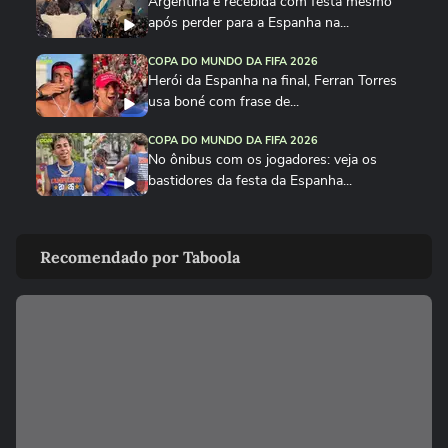
Argentina é recebida com festa mesmo
após perder para a Espanha na...
COPA DO MUNDO DA FIFA 2026
Herói da Espanha na final, Ferran Torres
usa boné com frase de...
COPA DO MUNDO DA FIFA 2026
No ônibus com os jogadores: veja os
bastidores da festa da Espanha...
COPA DO MUNDO DA FIFA 2026
Cucurella canta em festa da Espanha
Recomendado por Taboola
música viral criada por...
COPA DO MUNDO DA FIFA 2026
Fã de Neymar, Nico Williams surpreende
com 'funk proibidão' do...
COPA DO MUNDO DA FIFA 2026
Cucurella ‘perde a linha’ e ‘hidrata’ taça da
Copa do Mundo...