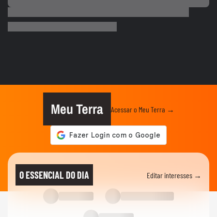
COPA DO MUNDO DA FIFA 2026
Que intimidade! Lamine Yamal faz carinho
e 'lustra' taça da Copa...
COPA DO MUNDO DA FIFA 2026
Imagens aéreas mostram ruas de Madri
tomadas por torcedores em...
COPA DO MUNDO DA FIFA 2026
‘Somos os reis do mundo’: seleção da
Espanha arrasta multidão em...
Meu Terra
Acessar o Meu Terra →
COPA DO MUNDO DA FIFA 2026
Lamine Yamal manda recado a Paredes
após agressão a Gavi na final...
COPA DO MUNDO DA FIFA 2026
Adolescente morre após fonte desabar
O ESSENCIAL DO DIA
Editar interesses →
durante comemoração do título...
COPA DO MUNDO DA FIFA 2026
Torcedores argentinos entram em
confronto com a PM no RJ após...