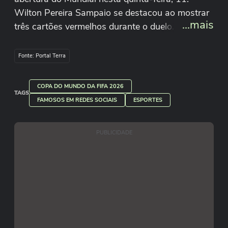
Wilton Pereira Sampaio se destacou ao mostrar
...mais
três cartões vermelhos durante o duelo. O
México, um dos países-sede, venceu a África do
Sul por 2 a 0 e lidera seu grupo. Carl
Fonte: Portal Terra
Recine/Getty Images
COPA DO MUNDO DA FIFA 2026
TAGS
FAMOSOS EM REDES SOCIAIS
ESPORTES
PUBLICIDADE