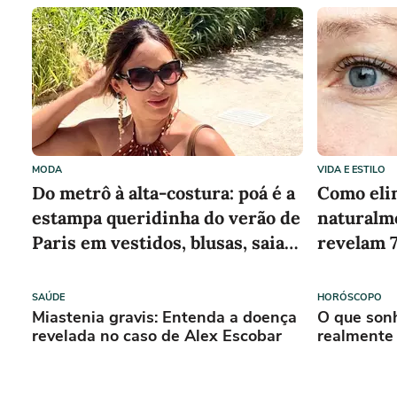
MODA
VIDA E ESTILO
Do metrô à alta-costura: poá é a
Como eli
estampa queridinha do verão de
naturalme
Paris em vestidos, blusas, saias,
revelam 7
shorts e acessórios
infalíveis
SAÚDE
HORÓSCOPO
Miastenia gravis: Entenda a doença
O que son
revelada no caso de Alex Escobar
realmente 