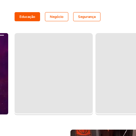
uma tarefa fá
Educação
Negócio
Segurança