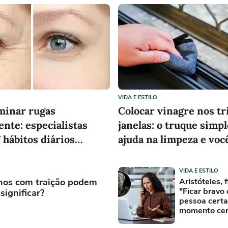
VIDA E ESTILO
minar rugas
Colocar vinagre nos tr
nte: especialistas
janelas: o truque simp
 hábitos diários
ajuda na limpeza e voc
conhecer
VIDA E ESTILO
hos com traição podem
Aristóteles, f
"Ficar bravo
significar?
pessoa certa
momento cer
motivo adeq