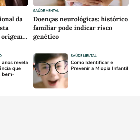
SAÚDE MENTAL
ional da
Doenças neurológicas: histórico
sta
familiar pode indicar risco
a origem
genético
O
SAÚDE MENTAL
 anos revela
Como Identificar e
fância que
Prevenir a Miopia Infantil
s bem-