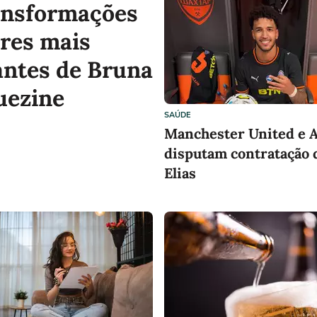
ansformações
ares mais
ntes de Bruna
uezine
SAÚDE
Manchester United e 
disputam contratação 
Elias