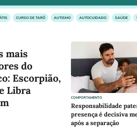
ÁTIS
CURSO DE TARÔ
AUTISMO
AUTOCUIDADO
SAÚDE
s mais
ores do
co: Escorpião,
e Libra
COMPORTAMENTO
am
Responsabilidade pate
presença é decisiva 
após a separação