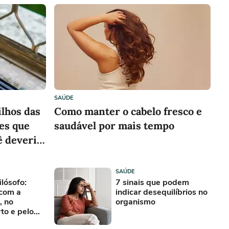
SAÚDE
ilhos das
Como manter o cabelo fresco e
les que
saudável por mais tempo
ê deveria
SAÚDE
ilósofo:
7 sinais que podem
 com a
indicar desequilíbrios no
, no
organismo
to e pelo
uado não é