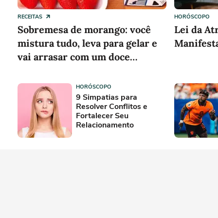
RECEITAS
HORÓSCOPO
Sobremesa de morango: você
Lei da At
mistura tudo, leva para gelar e
Manifest
vai arrasar com um doce
cremoso e refrescante no Dia
dos Pais
HORÓSCOPO
9 Simpatias para
Resolver Conflitos e
Fortalecer Seu
Relacionamento