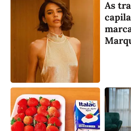
As tr
capil
marca
Marq