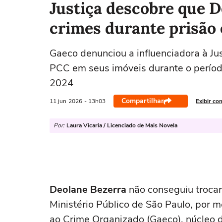
Justiça descobre que 
crimes durante prisão
Gaeco denunciou a influenciadora à Ju
PCC em seus imóveis durante o períod
2024
Compartilhar
11 jun
2026
- 13h03
Exibir co
Por:
Laura Vicaria / Licenciado de Mais Novela
Deolane
Bezerra
não conseguiu trocar 
Ministério Público de São Paulo, por
ao Crime Organizado (Gaeco), núcleo 