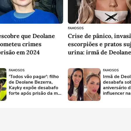
Conhecer produto
Conhece
FAMOSOS
escobre que Deolane
Crise de pânico, invas
cometeu crimes
escorpiões e pratos su
prisão em 2024
urina: irmã de Deolan
expõe questões de saú
advogada e falta de co
FAMOSOS
FAMOSOS
sanitárias de prisão
'Todos vão pagar': filho
Irmã de Deol
de Deolane Bezerra,
desabafa so
Kayky expõe desabafo
aniversário d
forte após prisão da mãe
influencer na
e faz dura promessa
'Dilacerado'