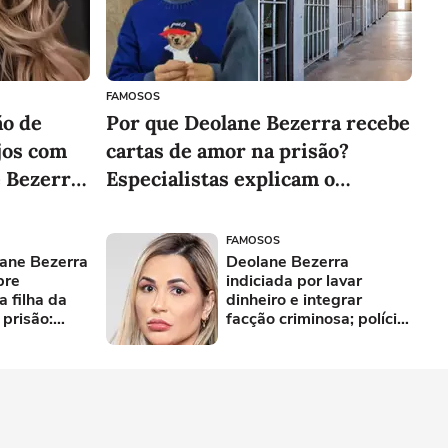
r produto
Conhecer produto
FAMOSOS
ão de
Por que Deolane Bezerra recebe
jos com
cartas de amor na prisão?
e Bezerra
Especialistas explicam o
de da
fenômeno
ndições
FAMOSOS
ane Bezerra
Deolane Bezerra
bre
indiciada por lavar
a filha da
dinheiro e integrar
 prisão:
facção criminosa; polícia
pede à Justiça sequestro
de carros e mais.
Entenda!