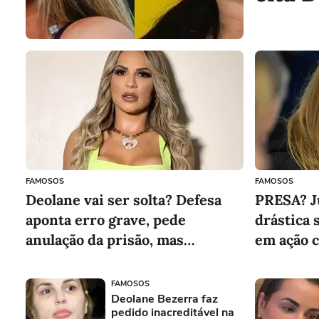
apont
da fil
honra
FAMOSOS
FAMOSOS
Deolane vai ser solta? Defesa
PRESA? J
aponta erro grave, pede
drástica 
anulação da prisão, mas
em ação c
Ministério Público reage
FAMOSOS
Deolane Bezerra faz
pedido inacreditável na