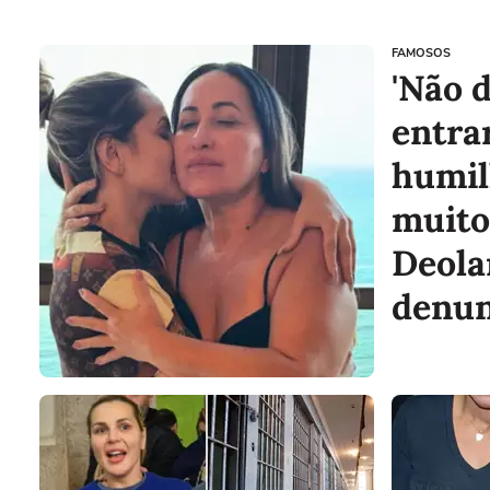
FAMOSOS
'Não 
entra
humil
muito
Deola
denun
de es
água s
pijam
visita