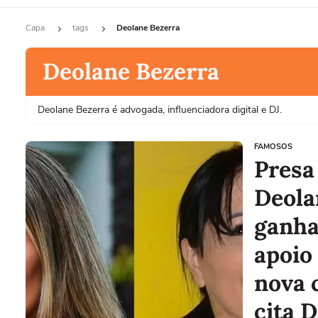
Capa
tags
Deolane Bezerra
Deolane Bezerra
Deolane Bezerra é advogada, influenciadora digital e DJ.
FAMOSOS
Presa 
Deola
ganha
apoio
nova 
cita 