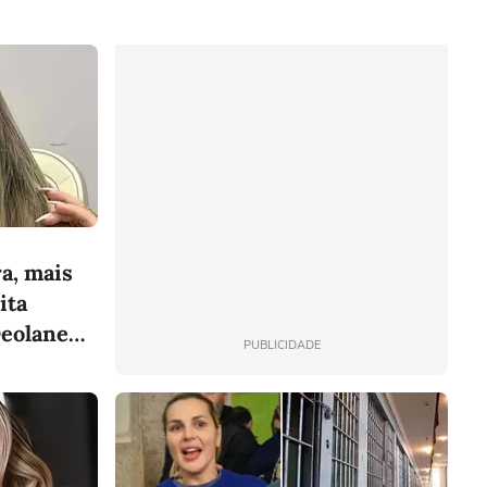
a, mais
ita
Deolane
PUBLICIDADE
 prisão?
de escritório
Curso Excel Avançado
Apenas 12x de
14,95
R$
/mês
por 12 meses
Total de R$ 179,40 por 12 meses