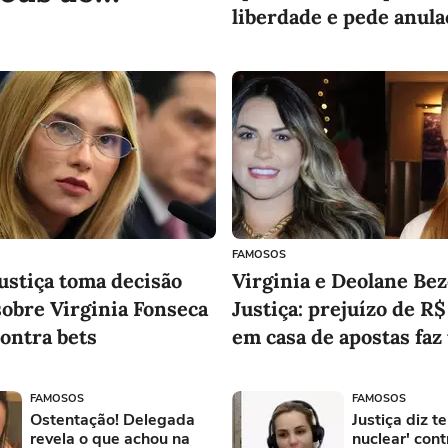
liberdade e pede anula
ar inocência
processo
ha: 'Sairás
da'
FAMOSOS
ustiça toma decisão
Virginia e Deolane Bez
sobre Virginia Fonseca
Justiça: prejuízo de R$
ontra bets
em casa de apostas faz
processar as famosas; 
detalhes
FAMOSOS
FAMOSOS
Ostentação! Delegada
Justiça diz t
revela o que achou na
nuclear' con