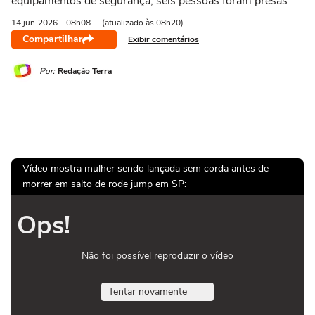
equipamentos de segurança; seis pessoas foram presas
14 jun
2026
- 08h08
(atualizado às 08h20)
Compartilhar
Exibir comentários
Por:
Redação Terra
Vídeo mostra mulher sendo lançada sem corda antes de
morrer em salto de rode jump em SP:
Ops!
Não foi possível reproduzir o vídeo
Tentar novamente