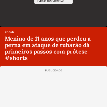
Tentar novamente
BRASIL
Menino de 11 anos que perdeu a
perna em ataque de tubarão dá
primeiros passos com prótese
#shorts
PUBLICIDADE