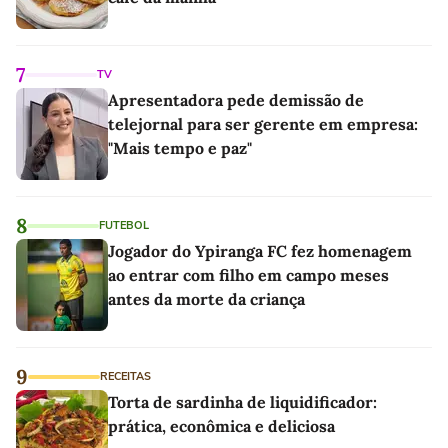
7
TV
Apresentadora pede demissão de
telejornal para ser gerente em empresa:
"Mais tempo e paz"
8
FUTEBOL
Jogador do Ypiranga FC fez homenagem
ao entrar com filho em campo meses
antes da morte da criança
9
RECEITAS
Torta de sardinha de liquidificador:
prática, econômica e deliciosa