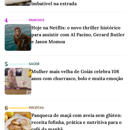
imbatível na estrada
4
FAMOSOS
Hoje na Netflix: o novo thriller histórico
para assistir com Al Pacino, Gerard Butler
e Jason Momoa
5
SAÚDE
Mulher mais velha de Goiás celebra 108
anos com churrasco, bolo e muita emoção
6
RECEITAS
Panqueca de maçã com aveia sem glúten:
receita fofinha, prática e nutritiva para o
café da manhã