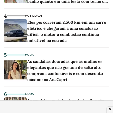
banho quanto em uma festa com terno de
linho
4
MOBILIDADE
Eles percorreram 2.500 km em um carro
elétrico e chegaram a uma conclusão
difícil: o motor a combustão continua
imbatível na estrada
5
MODA
As sandálias douradas que as mulheres
elegantes que não gostam de salto alto
compram: confortáveis e com desconto
máximo na AnaCapri
6
MODA
As sandálias mais bonitas da Usaflex são
na cor algodão-doce e aumentam a altura
em centímetros sem comprometer o