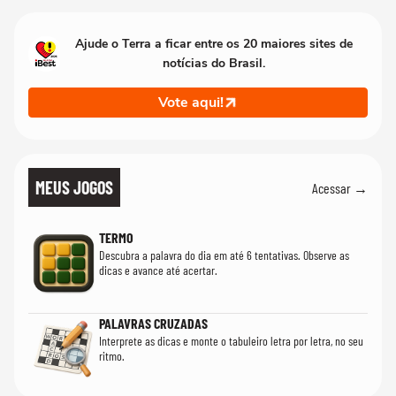
quanto em uma fe
Ajude o Terra a ficar entre os 20 maiores sites de
notícias do Brasil.
Vote aqui!
MEUS JOGOS
Acessar →
TERMO
Descubra a palavra do dia em até 6 tentativas. Observe as
dicas e avance até acertar.
PALAVRAS CRUZADAS
Interprete as dicas e monte o tabuleiro letra por letra, no seu
ritmo.