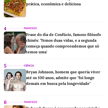
prática, econômica e deliciosa
4
FAMOSOS
Frase do dia de Confúcio, famoso filósofo
chinês: 'Temos duas vidas, e a segunda
começa quando compreendemos que só
temos uma'
5
CIÊNCIA
Bryan Johnson, homem que queria viver
até os 100 anos, admite que "foi longe
demais em busca pela longevidade"
6
FAMOSOS