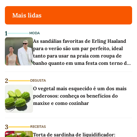
Mais lidas
1
MODA
As sandálias favoritas de Erling Haaland
para o verão são um par perfeito, ideal
tanto para usar na praia com roupa de
banho quanto em uma festa com terno de
linho
2
DEGUSTA
O vegetal mais esquecido é um dos mais
poderosos: conheça os benefícios do
maxixe e como cozinhar
3
RECEITAS
Torta de sardinha de liquidificador: