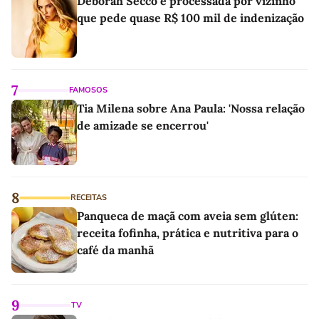
Deborah Secco é processada por vizinho
que pede quase R$ 100 mil de indenização
7
FAMOSOS
Tia Milena sobre Ana Paula: 'Nossa relação
de amizade se encerrou'
8
RECEITAS
Panqueca de maçã com aveia sem glúten:
receita fofinha, prática e nutritiva para o
café da manhã
9
TV