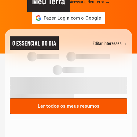
Meu Terra
Acessar o Meu Terra →
O ESSENCIAL DO DIA
Editar interesses →
Ler todos os meus resumos