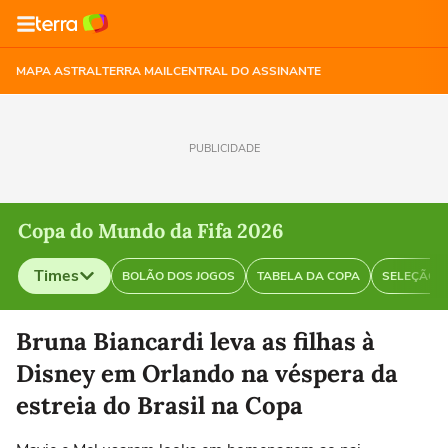
MAPA ASTRAL
TERRA MAIL
CENTRAL DO ASSINANTE
PUBLICIDADE
Copa do Mundo da Fifa 2026
Times
BOLÃO DOS JOGOS
TABELA DA COPA
SELEÇÃO B
Selecione o time para ver as notícias
Bruna Biancardi leva as filhas à
Disney em Orlando na véspera da
estreia do Brasil na Copa