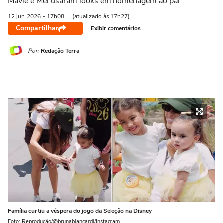
Mavie e Mel usaram looks em homenagem ao pai
12 jun
2026
- 17h08
(atualizado às 17h27)
Compartilhar
Exibir comentários
Por:
Redação Terra
Família curtiu a véspera do jogo da Seleção na Disney
Foto: Reprodução/@brunabiancardi/Instagram