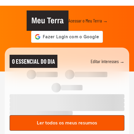
Meu Terra
Acessar o Meu Terra →
O ESSENCIAL DO DIA
Editar interesses →
Ler todos os meus resumos