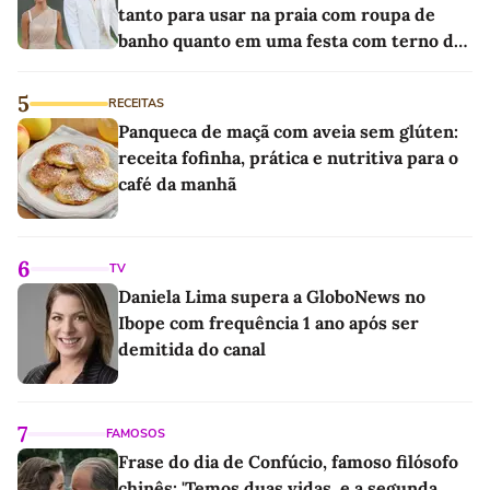
tanto para usar na praia com roupa de
banho quanto em uma festa com terno de
linho
5
RECEITAS
Panqueca de maçã com aveia sem glúten:
receita fofinha, prática e nutritiva para o
café da manhã
6
TV
Daniela Lima supera a GloboNews no
Ibope com frequência 1 ano após ser
demitida do canal
7
FAMOSOS
Frase do dia de Confúcio, famoso filósofo
chinês: 'Temos duas vidas, e a segunda