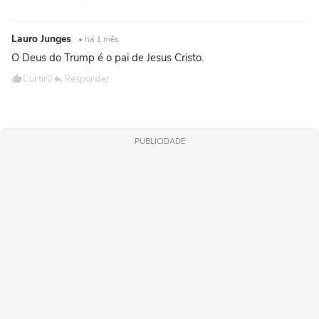
Lauro Junges
• há 1 mês
O Deus do Trump é o pai de Jesus Cristo.
Curtir
0
Responder
PUBLICIDADE