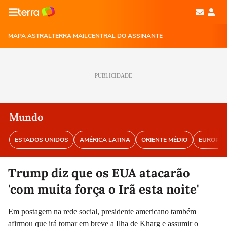
MAPA ASTRAL
TERRA MAIL
CENTRAL DO ASSINANTE
PUBLICIDADE
Mundo
ESTADOS UNIDOS
AMÉRICA LATINA
ORIENTE MÉDIO
EUROPA
Trump diz que os EUA atacarão
'com muita força o Irã esta noite'
Em postagem na rede social, presidente americano também
afirmou que irá tomar em breve a Ilha de Kharg e assumir o