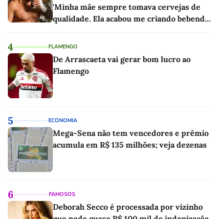
'Minha mãe sempre tomava cervejas de
qualidade. Ela acabou me criando bebendo
as melhores'
4
FLAMENGO
De Arrascaeta vai gerar bom lucro ao
Flamengo
5
ECONOMIA
Mega-Sena não tem vencedores e prêmio
acumula em R$ 135 milhões; veja dezenas
6
FAMOSOS
Deborah Secco é processada por vizinho
que pede quase R$ 100 mil de indenização