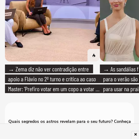
→ Zema diz não ver contradição entre
→ As sandálias f
apoio a Flávio no 2º turno e crítica ao caso
para o verão são 
Master: 'Prefiro votar em um copo a votar no
para usar na pra
PT'
quanto em uma fe
Quais segredos os astros revelam para o seu futuro? Conheça
o Terra Astral.
Acessar Agora