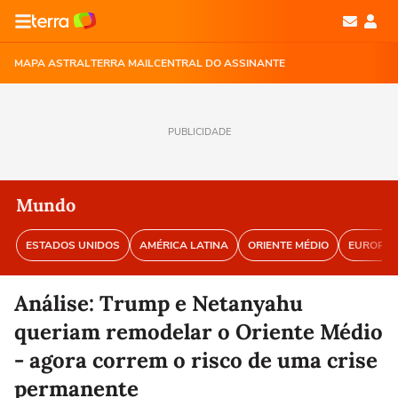
MAPA ASTRAL
TERRA MAIL
CENTRAL DO ASSINANTE
PUBLICIDADE
Mundo
ESTADOS UNIDOS
AMÉRICA LATINA
ORIENTE MÉDIO
EUROPA
Análise: Trump e Netanyahu
queriam remodelar o Oriente Médio
- agora correm o risco de uma crise
permanente