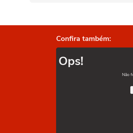
Confira também:
Ops!
Não f