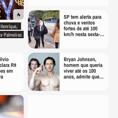
SP tem alerta para
chuva e ventos
 Henrique,
fortes de até 100
km/h nesta sexta-
ex-Palmeiras
feira; veja a
previsão do tempo
ilvio
Bryan Johnson,
clara R$
homem que queria
ões em
viver até os 100
ra
anos, admite que
"foi longe demais
em busca pela
longevidade"