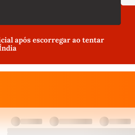
icial após escorregar ao tentar
Índia