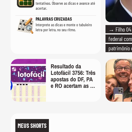
tentativas. Observe as dicas e avance até
acertar.
PALAVRAS CRUZADAS
Interprete as dicas e monte o tabuleiro
→ Filho 04 
letra por letra, no seu ritmo.
federal com
patrimônio 
Resultado da
Lotofácil 3756: Três
apostas do DF, PA
e RO acertam as 15
dezenas nesta
sexta-feira
MEUS SHORTS