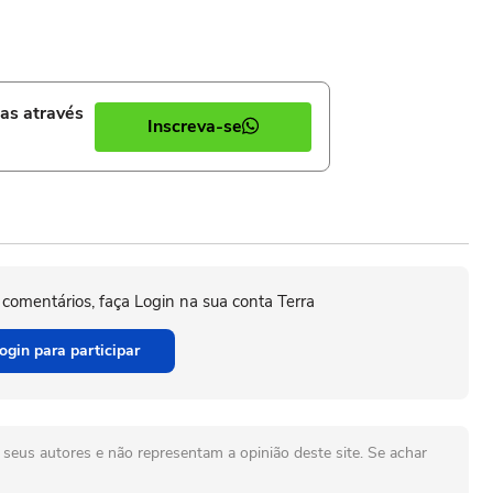
ias através
Inscreva-se
 comentários, faça Login na sua conta Terra
ogin para participar
seus autores e não representam a opinião deste site. Se achar