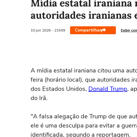
Mídia estatal iraniana
autoridades iranianas
Compartilhar
10 jun
2026
- 21h09
Exibir co
‌A mídia estatal iraniana citou uma aut
feira (horário local), que autoridades ‌
dos Estados Unidos,
Donald Trump
, a
⁠do Irã.
"A ‌falsa alegação ‌de Trump de que a
ele é ‌uma desculpa para evitar a ⁠guer
identificada, segundo a reportagem.