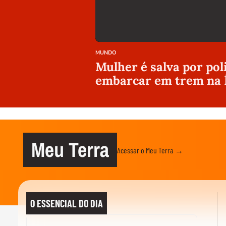
MUNDO
Mulher é salva por pol
embarcar em trem na 
Meu Terra
Acessar o Meu Terra →
O ESSENCIAL DO DIA