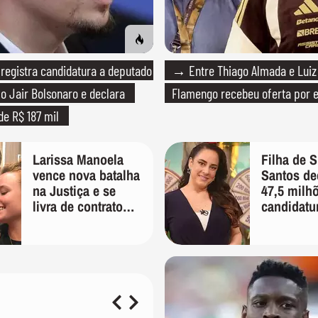
registra candidatura a deputado
→ Entre Thiago Almada e Luiz
o Jair Bolsonaro e declara
Flamengo recebeu oferta por 
de R$ 187 mil
Larissa Manoela
Filha de S
vence nova batalha
Santos de
na Justiça e se
47,5 milh
livra de contrato
candidatu
vitalício assinado
pelos pais na
infância