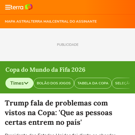
MAPA ASTRAL
TERRA MAIL
CENTRAL DO ASSINANTE
PUBLICIDADE
Copa do Mundo da Fifa 2026
Times
BOLÃO DOS JOGOS
TABELA DA COPA
SELEÇÃO B
Selecione o time para ver as notícias
Trump fala de problemas com
vistos na Copa: 'Que as pessoas
certas entrem no país'