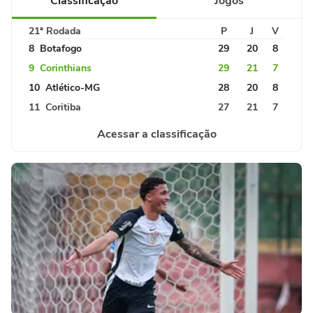
Classificação
Jogos
21ª Rodada
P
J
V
8
Botafogo
29
20
8
9
Corinthians
29
21
7
10
Atlético-MG
28
20
8
11
Coritiba
27
21
7
Acessar a classificação