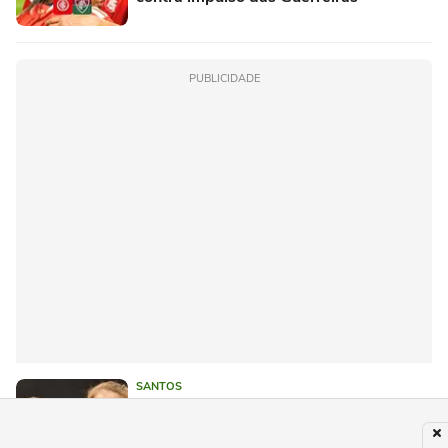
PUBLICIDADE
SANTOS
Acompanhada do filho, Ketlen volta a
viajar com o Santos e inaugura nova
medida da CBF: 'Oportunidade única'