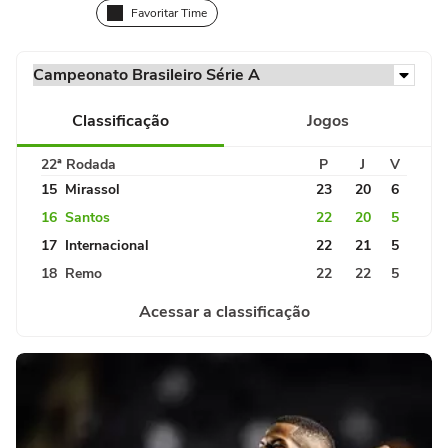
Favoritar Time
Classificação
Jogos
22ª Rodada
P
J
V
15
Mirassol
23
20
6
16
Santos
22
20
5
17
Internacional
22
21
5
18
Remo
22
22
5
Acessar a classificação