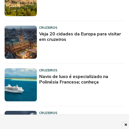
CRUZEIROS
Veja 20 cidades da Europa para visitar
em cruzeiros
CRUZEIROS
Navio de luxo é especializado na
Polinésia Francesa; conheça
CRUZEIROS
Após Caribe, navio inovador fará
roteiros pela China