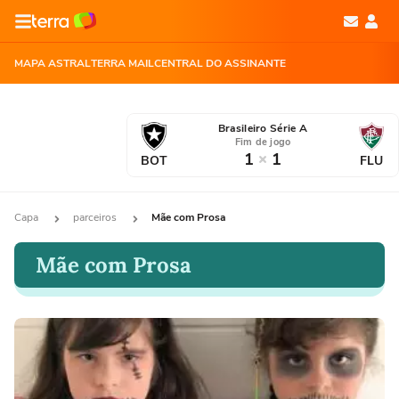
MAPA ASTRAL
TERRA MAIL
CENTRAL DO ASSINANTE
Brasileiro Série A
Fim de jogo
1
1
BOT
FLU
Capa
parceiros
Mãe com Prosa
Mãe com Prosa