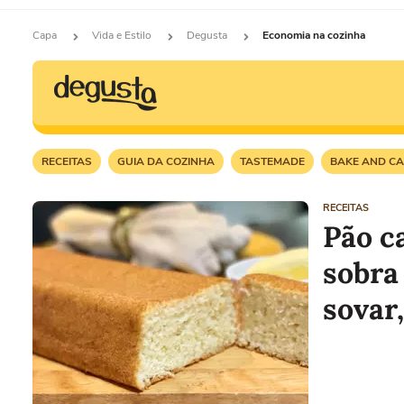
Capa
Vida e Estilo
Degusta
Economia na cozinha
RECEITAS
GUIA DA COZINHA
TASTEMADE
BAKE AND C
RECEITAS
Pão c
sobra
sovar,