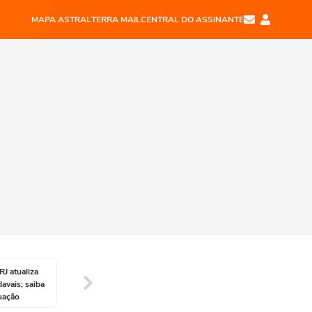
MAPA ASTRAL
TERRA MAIL
CENTRAL DO ASSINANTE
RJ atualiza
davais; saiba
uação