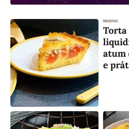
RECEITAS
Torta
liqui
atum e
e prát