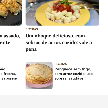
RECEITAS
m assado,
Um nhoque delicioso, com
rente
sobras de arroz cozido: vale a
pena
RECEITAS
pão
Panqueca sem trigo,
a frocha,
com arroz cozido: use
e saboreie
sobras, saudável