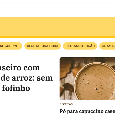
AKE GOURMET
RECEITA TODA HORA
PILOTANDO FOGÃO
ANAMAR
aseiro com
 de arroz: sem
 fofinho
RECEITAS
Pó para capuccino case