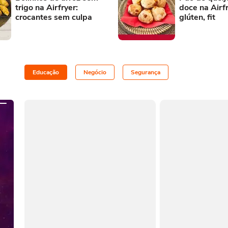
trigo na Airfryer:
doce na Airf
crocantes sem culpa
glúten, fit
Educação
Negócio
Segurança