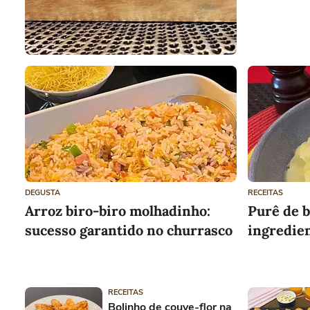
DEGUSTA
RECEITAS
Arroz biro-biro molhadinho:
Purê de 
sucesso garantido no churrasco
ingredien
RECEITAS
Bolinho de couve-flor na