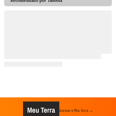
Recomendado por Taboola
Meu Terra
Acessar o Meu Terra →