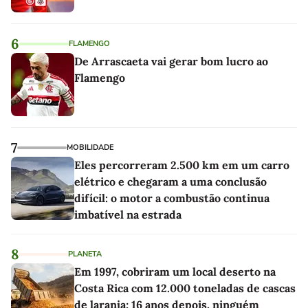
6
FLAMENGO
De Arrascaeta vai gerar bom lucro ao
Flamengo
7
MOBILIDADE
Eles percorreram 2.500 km em um carro
elétrico e chegaram a uma conclusão
difícil: o motor a combustão continua
imbatível na estrada
8
PLANETA
Em 1997, cobriram um local deserto na
Costa Rica com 12.000 toneladas de cascas
de laranja; 16 anos depois, ninguém