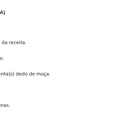
A)
 da receita.
o.
menta(s) dedo de moça.
inas.