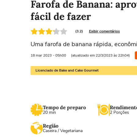
Farofa de Banana: apr
fácil de fazer
(3.2)
Exibir comentários
Uma farofa de banana rápida, econôm
18 mar
2023
- 05h00
(atualizado em 22/3/2023 às 22h04)
Licenciado de Bake and Cake Gourmet
Tempo de preparo
Rendiment
20 min
2 Porções
Região
Caseira / Vegetariana