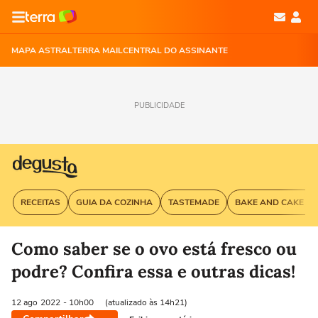
MAPA ASTRAL
TERRA MAIL
CENTRAL DO ASSINANTE
PUBLICIDADE
RECEITAS
GUIA DA COZINHA
TASTEMADE
BAKE AND CAKE G
Como saber se o ovo está fresco ou
podre? Confira essa e outras dicas!
12 ago
2022
- 10h00
(atualizado às 14h21)