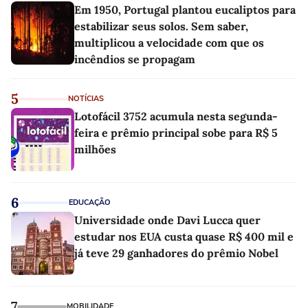
Em 1950, Portugal plantou eucaliptos para
estabilizar seus solos. Sem saber,
multiplicou a velocidade com que os
incêndios se propagam
5
NOTÍCIAS
Lotofácil 3752 acumula nesta segunda-
feira e prêmio principal sobe para R$ 5
milhões
6
EDUCAÇÃO
Universidade onde Davi Lucca quer
estudar nos EUA custa quase R$ 400 mil e
já teve 29 ganhadores do prêmio Nobel
7
MOBILIDADE