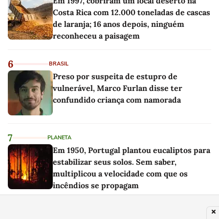
Em 1997, cobriram um local deserto na
Costa Rica com 12.000 toneladas de cascas
de laranja; 16 anos depois, ninguém
reconheceu a paisagem
6
BRASIL
Preso por suspeita de estupro de
vulnerável, Marco Furlan disse ter
confundido criança com namorada
7
PLANETA
Em 1950, Portugal plantou eucaliptos para
estabilizar seus solos. Sem saber,
multiplicou a velocidade com que os
incêndios se propagam
8
TV