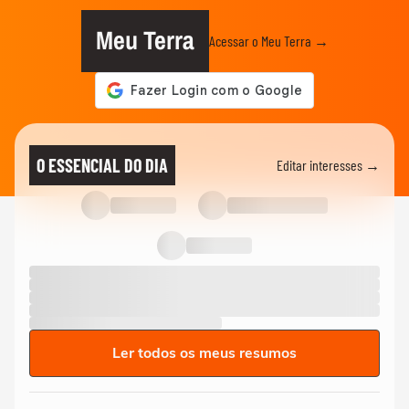
Meu Terra
Acessar o Meu Terra →
O ESSENCIAL DO DIA
Editar interesses →
Ler todos os meus resumos