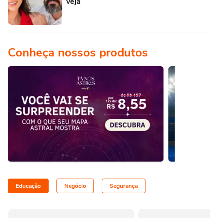
veja
Conheça nossos produtos
Educação
Negócio
Segurança