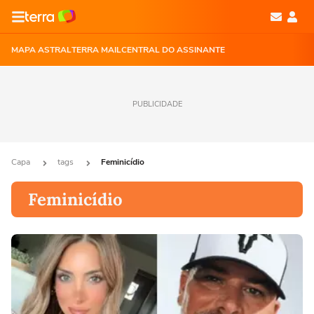
MAPA ASTRAL
TERRA MAIL
CENTRAL DO ASSINANTE
PUBLICIDADE
Capa
tags
Feminicídio
Feminicídio