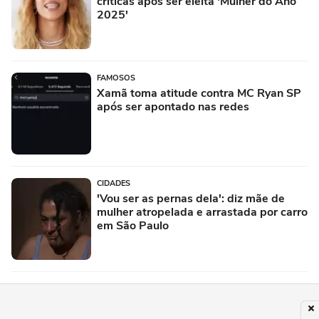
críticas após ser eleita 'Mulher do Ano
2025'
FAMOSOS
Xamã toma atitude contra MC Ryan SP
após ser apontado nas redes
CIDADES
'Vou ser as pernas dela': diz mãe de
mulher atropelada e arrastada por carro
em São Paulo
CIDADES
'Mulheres vivas': veja fotos dos atos
contra o feminicídio que marcam o