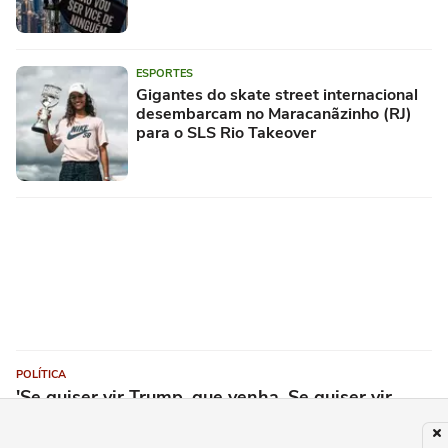
ESPORTES
Gigantes do skate street internacional
desembarcam no Maracanãzinho (RJ)
para o SLS Rio Takeover
POLÍTICA
'Se quiser vir Trump, que venha. Se quiser vir
Milei, que venha. Não quero ajuda de fora', diz
Lula