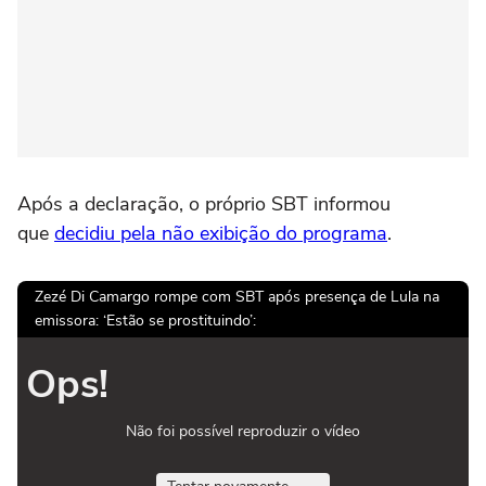
Após a declaração, o próprio SBT informou
que
decidiu pela não exibição do programa
.
Zezé Di Camargo rompe com SBT após presença de Lula na
emissora: ‘Estão se prostituindo’:
Ops!
Não foi possível reproduzir o vídeo