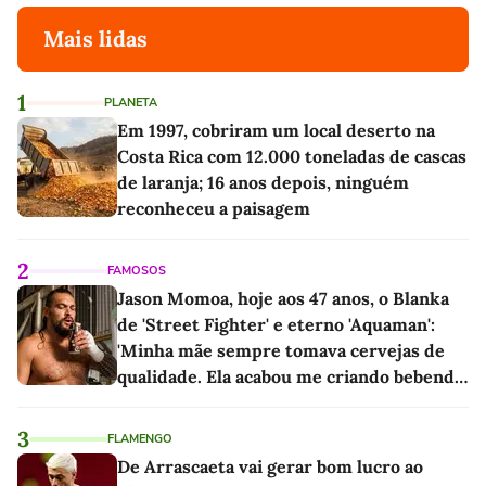
Mais lidas
1
PLANETA
Em 1997, cobriram um local deserto na
Costa Rica com 12.000 toneladas de cascas
de laranja; 16 anos depois, ninguém
reconheceu a paisagem
2
FAMOSOS
Jason Momoa, hoje aos 47 anos, o Blanka
de 'Street Fighter' e eterno 'Aquaman':
'Minha mãe sempre tomava cervejas de
qualidade. Ela acabou me criando bebendo
as melhores'
3
FLAMENGO
De Arrascaeta vai gerar bom lucro ao