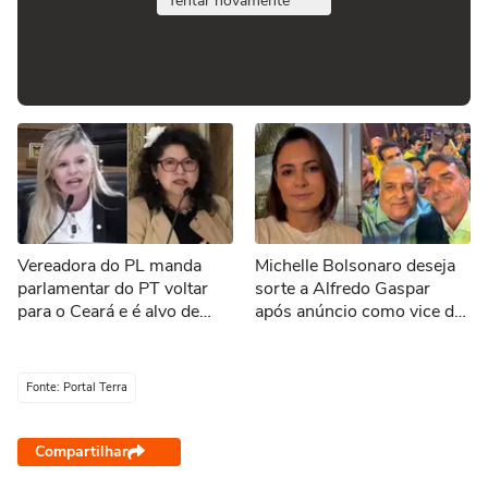
Tentar novamente
Vereadora do PL manda
Michelle Bolsonaro deseja
parlamentar do PT voltar
sorte a Alfredo Gaspar
para o Ceará e é alvo de
após anúncio como vice de
representação no MPF:
Flávio: 'Todos unidos'
'Nasceu lá, mas vem encher
o saco aqui'
Fonte: Portal Terra
Compartilhar