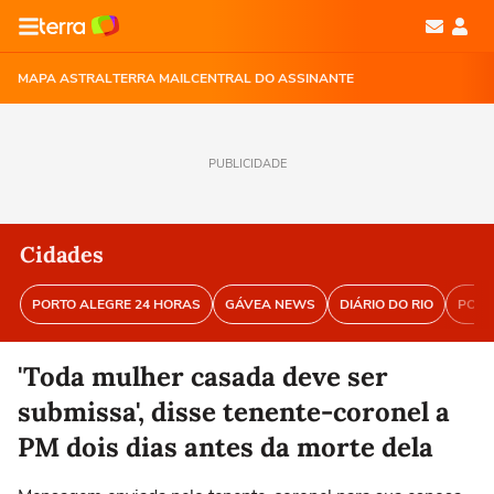
MAPA ASTRAL
TERRA MAIL
CENTRAL DO ASSINANTE
PUBLICIDADE
Cidades
PORTO ALEGRE 24 HORAS
GÁVEA NEWS
DIÁRIO DO RIO
PORT
'Toda mulher casada deve ser
submissa', disse tenente-coronel a
PM dois dias antes da morte dela