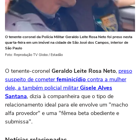
O tenente-coronel da Polícia Militar Geraldo Leite Rosa Neto foi preso nesta
quarta-feira em um imóvel na cidade de São José dos Campos, interior de
São Paulo
Foto: Reprodução TV Globo / Estadão
O tenente-coronel
Geraldo Leite Rosa Neto
,
preso
suspeito de cometer
feminicídio
contra a mulher
dele, a também policial militar
Gisele Alves
Santana
, dizia à companheira que o tipo de
relacionamento ideal para ele envolve um "macho
alfa provedor" e uma "fêmea beta obediente e
submissa".
Notícias relacionadas