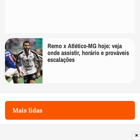
Remo x Atlético-MG hoje: veja
onde assistir, horário e prováveis
escalações
Mais lidas
1
SAÚDE
Mulher mais velha de Goiás celebra 108