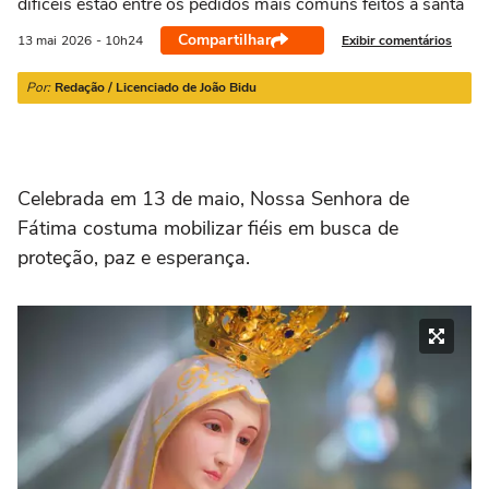
difíceis estão entre os pedidos mais comuns feitos à santa
21/03 a 20/04
21/04 a 20/05
21/05 a 20/06
21/06 a 21/07
2
Compartilhar
Exibir comentários
13 mai
2026
- 10h24
Por:
Redação / Licenciado de João Bidu
Celebrada em 13 de maio, Nossa Senhora de
Fátima costuma mobilizar fiéis em busca de
proteção, paz e esperança.