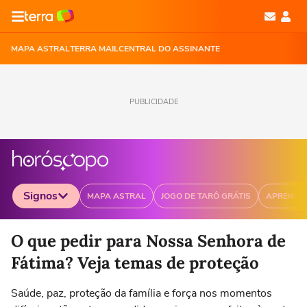
MAPA ASTRAL
TERRA MAIL
CENTRAL DO ASSINANTE
PUBLICIDADE
Signos
MAPA ASTRAL
JOGO DE TARÔ GRÁTIS
APRENDA
Selecione o signo para ver as notícias
O que pedir para Nossa Senhora de
Fátima? Veja temas de proteção
Saúde, paz, proteção da família e força nos momentos
Áries
Touro
Gêmeos
Câncer