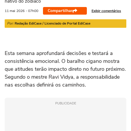
nativo do zodíaco
21/03 a 20/04
21/04 a 20/05
21/05 a 20/06
21/06 a 21/07
2
Compartilhar
Exibir comentários
11 mai
2026
- 07h00
Por:
Redação EdiCase / Licenciado de Portal EdiCase
Esta semana aprofundará decisões e testará a
consistência emocional. O baralho cigano mostra
que atitudes terão impacto direto no futuro próximo.
Segundo o mestre Ravi Vidya, a responsabilidade
nas escolhas definirá os caminhos.
PUBLICIDADE