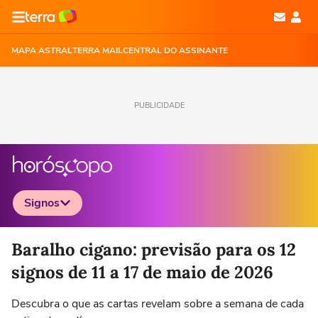
MAPA ASTRAL
TERRA MAIL
CENTRAL DO ASSINANTE
PUBLICIDADE
Signos
Selecione o signo para ver as notícias
Baralho cigano: previsão para os 12
signos de 11 a 17 de maio de 2026
Descubra o que as cartas revelam sobre a semana de cada
Áries
Touro
Gêmeos
Câncer