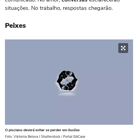
situações. No trabalho, respostas chegarão.
Peixes
O pisciano deverá evitar se perder em ilusões
Foto: Viktoriia Belova | Shutterstock / Portal EdiCase