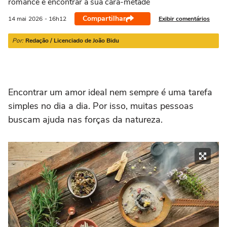
romance e encontrar a sua cara-metade
21/03 a 20/04
21/04 a 20/05
21/05 a 20/06
21/06 a 21/07
2
Compartilhar
Exibir comentários
14 mai
2026
- 16h12
Por:
Redação / Licenciado de João Bidu
Encontrar um amor ideal nem sempre é uma tarefa
simples no dia a dia. Por isso, muitas pessoas
buscam ajuda nas forças da natureza.