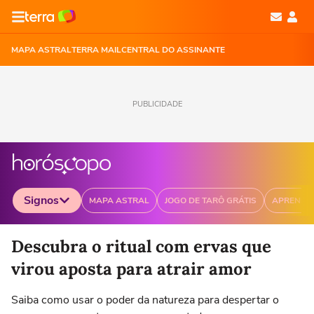
MAPA ASTRAL
TERRA MAIL
CENTRAL DO ASSINANTE
PUBLICIDADE
Signos
MAPA ASTRAL
JOGO DE TARÔ GRÁTIS
APRENDA
Selecione o signo para ver as notícias
Descubra o ritual com ervas que
virou aposta para atrair amor
Saiba como usar o poder da natureza para despertar o
Áries
Touro
Gêmeos
Câncer