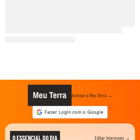
Meu Terra
Acessar o Meu Terra →
O ESSENCIAL DO DIA
Editar interesses →