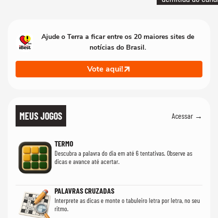
Ajude o Terra a ficar entre os 20 maiores sites de
notícias do Brasil.
Vote aqui!
MEUS JOGOS
Acessar →
TERMO
Descubra a palavra do dia em até 6 tentativas. Observe as
dicas e avance até acertar.
PALAVRAS CRUZADAS
Interprete as dicas e monte o tabuleiro letra por letra, no seu
ritmo.