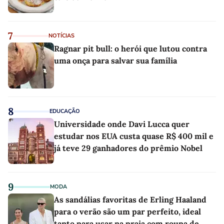
7
NOTÍCIAS
Ragnar pit bull: o herói que lutou contra
uma onça para salvar sua família
8
EDUCAÇÃO
Universidade onde Davi Lucca quer
estudar nos EUA custa quase R$ 400 mil e
já teve 29 ganhadores do prêmio Nobel
9
MODA
As sandálias favoritas de Erling Haaland
para o verão são um par perfeito, ideal
tanto para usar na praia com roupa de