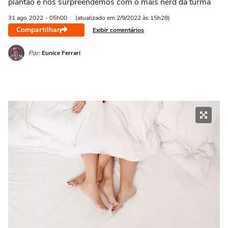
plantão e nos surpreendemos com o mais nerd da turma
21/03 a 20/04
21/04 a 20/05
21/05 a 20/06
21/06 a 21/07
2
31 ago
2022
- 05h00
(atualizado em 2/9/2022 às 15h28)
Compartilhar
Exibir comentários
Por:
Eunice Ferrari