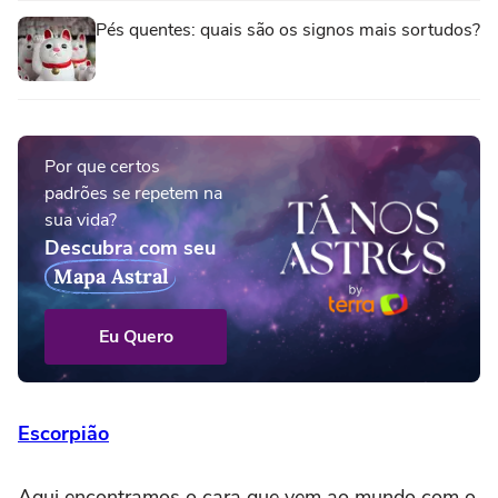
Pés quentes: quais são os signos mais sortudos?
Por que certos
padrões se repetem na
sua vida?
Descubra com seu
Mapa Astral
Eu Quero
Escorpião
Aqui encontramos o cara que vem ao mundo com o