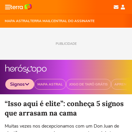
MAPA ASTRAL
TERRA MAIL
CENTRAL DO ASSINANTE
PUBLICIDADE
Signos
MAPA ASTRAL
JOGO DE TARÔ GRÁTIS
APRENDA
Selecione o signo para ver as notícias
“Isso aqui é elite”: conheça 5 signos
que arrasam na cama
Muitas vezes nos decepcionamos com um Don Juan de
Áries
Touro
Gêmeos
Câncer