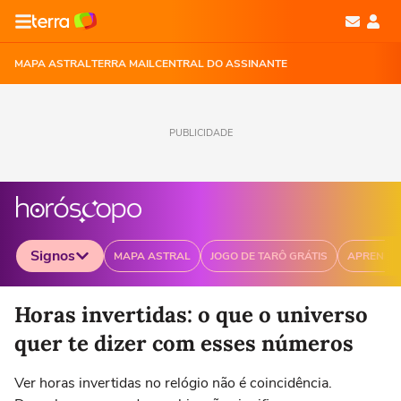
MAPA ASTRAL
TERRA MAIL
CENTRAL DO ASSINANTE
PUBLICIDADE
Signos
MAPA ASTRAL
JOGO DE TARÔ GRÁTIS
APRENDA
Selecione o signo para ver as notícias
Horas invertidas: o que o universo
quer te dizer com esses números
Ver horas invertidas no relógio não é coincidência.
Áries
Touro
Gêmeos
Câncer