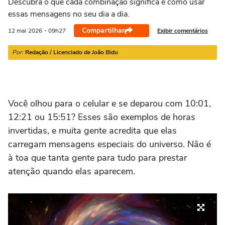
Descubra o que cada combinação significa e como usar
21/03 a 20/04
21/04 a 20/05
21/05 a 20/06
21/06 a 21/07
2
essas mensagens no seu dia a dia.
Compartilhar
Exibir comentários
12 mai
2026
- 09h27
Por:
Redação / Licenciado de João Bidu
Você olhou para o celular e se deparou com 10:01,
12:21 ou 15:51? Esses são exemplos de horas
invertidas, e muita gente acredita que elas
carregam mensagens especiais do universo. Não é
à toa que tanta gente para tudo para prestar
atenção quando elas aparecem.