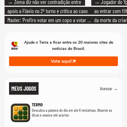
→ Zema diz não ver contradição entre
→ Jogador do Yp
apoio a Flávio no 2º turno e crítica ao caso
ao entrar com fi
Master: 'Prefiro votar em um copo a votar no
da morte da cria
PT'
Ajude o Terra a ficar entre os 20 maiores sites de
notícias do Brasil.
Vote aqui!
MEUS JOGOS
Acessar →
TERMO
Descubra a palavra do dia em até 6 tentativas. Observe as
dicas e avance até acertar.