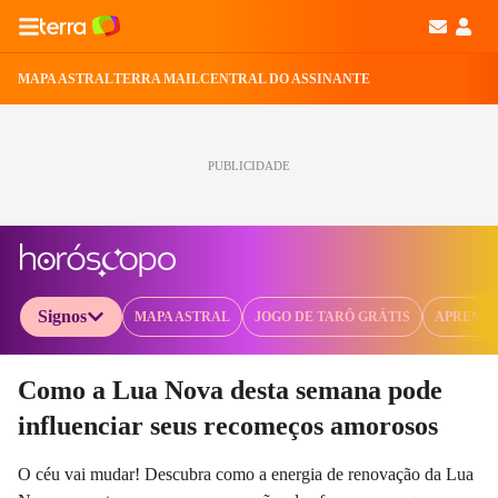
MAPA ASTRAL
TERRA MAIL
CENTRAL DO ASSINANTE
PUBLICIDADE
Signos
MAPA ASTRAL
JOGO DE TARÔ GRÁTIS
APRENDA
Selecione o signo para ver as notícias
Como a Lua Nova desta semana pode
influenciar seus recomeços amorosos
O céu vai mudar! Descubra como a energia de renovação da Lua
Áries
Touro
Gêmeos
Câncer