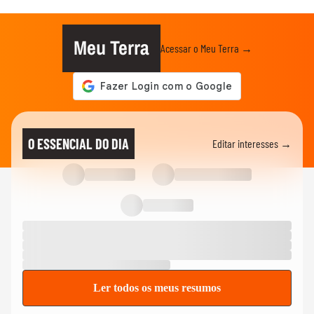
Meu Terra
Acessar o Meu Terra →
O ESSENCIAL DO DIA
Editar interesses →
Ler todos os meus resumos