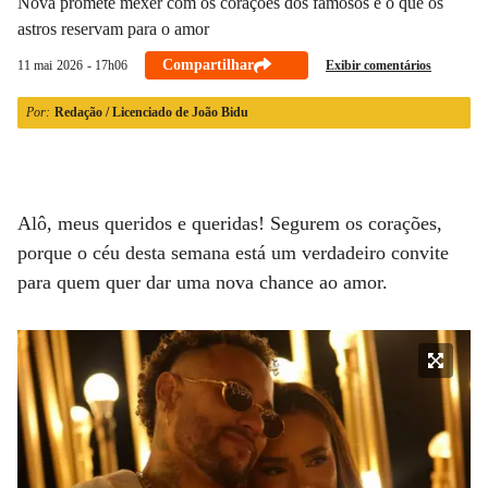
Nova promete mexer com os corações dos famosos e o que os
21/03 a 20/04
21/04 a 20/05
21/05 a 20/06
21/06 a 21/07
astros reservam para o amor
Compartilhar
Exibir comentários
11 mai
2026
- 17h06
Por:
Redação / Licenciado de João Bidu
Alô, meus queridos e queridas! Segurem os corações,
porque o céu desta semana está um verdadeiro convite
para quem quer dar uma nova chance ao amor.