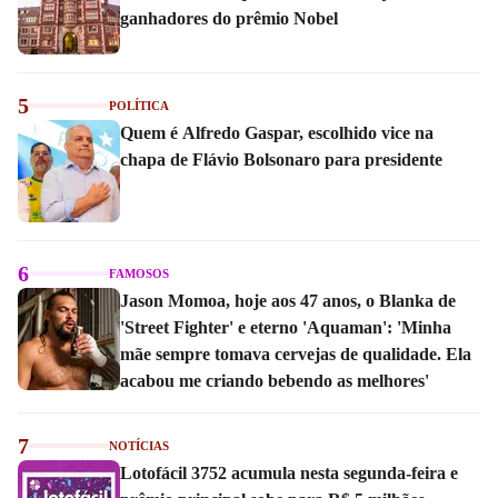
ganhadores do prêmio Nobel
5
POLÍTICA
Quem é Alfredo Gaspar, escolhido vice na
chapa de Flávio Bolsonaro para presidente
6
FAMOSOS
Jason Momoa, hoje aos 47 anos, o Blanka de
'Street Fighter' e eterno 'Aquaman': 'Minha
mãe sempre tomava cervejas de qualidade. Ela
acabou me criando bebendo as melhores'
7
NOTÍCIAS
Lotofácil 3752 acumula nesta segunda-feira e