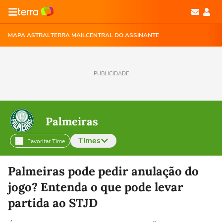
MAPA ASTRAL
TERRA MAIL
CENTRAL DO ASSINANTE
PUBLICIDADE
Palmeiras
Times
Favoritar Time
Selecione o time para ver as notícias
Palmeiras pode pedir anulação do
jogo? Entenda o que pode levar
partida ao STJD