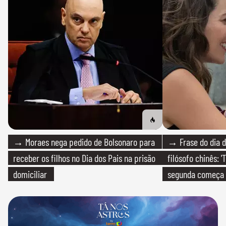
→ Moraes nega pedido de Bolsonaro para
→ Frase do dia d
receber os filhos no Dia dos Pais na prisão
filósofo chinês: 
domiciliar
segunda começa
que só temos um