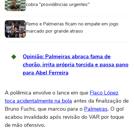
cobra "providências urgentes"
Remo e Palmeiras ficam no empate em jogo
marcado por grande atraso
Opinião: Palmeiras abraça fama de
chorão, irrita própria torcida e passa pano
para Abel Ferreira
A polêmica envolve o lance em que
Flaco López
toca acidentalmente na bola
antes da finalização de
Bruno Fuchs, que marcou para o
Palmeiras
. O gol
acabou invalidado após revisão do VAR por toque
de mão ofensivo.