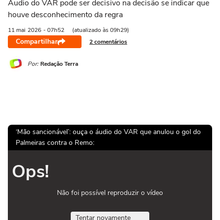
Áudio do VAR pode ser decisivo na decisão se indicar que
houve desconhecimento da regra
11 mai
2026
- 07h52
(atualizado às 09h29)
Compartilhar
2 comentários
Por:
Redação Terra
‘Mão sancionável’: ouça o áudio do VAR que anulou o gol do
Palmeiras contra o Remo:
Ops!
Não foi possível reproduzir o vídeo
Tentar novamente