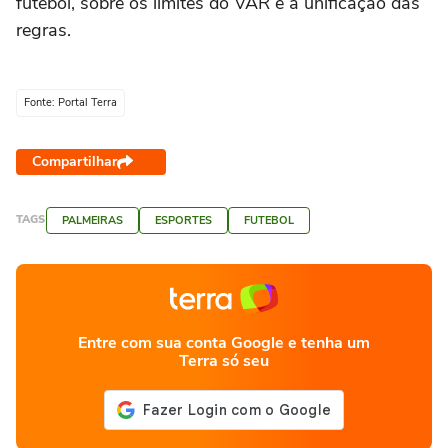
futebol, sobre os limites do VAR e a unificação das
regras.
Fonte: Portal Terra
Compartilhar
TAGS
PALMEIRAS
ESPORTES
FUTEBOL
Entre com sua conta Google e tenha um
Terra só seu