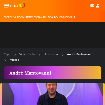
MAPA ASTRAL
TERRA MAIL
CENTRAL DO ASSINANTE
Capa
Vida e Estilo
Horóscopo
André Mantovanni
Videos
André Mantovanni
Ops!
Não foi possível reproduzir o vídeo