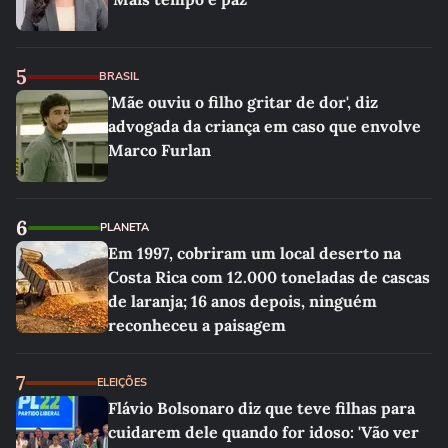
5
BRASIL
'Mãe ouviu o filho gritar de dor', diz
advogada da criança em caso que envolve
Marco Furlan
6
PLANETA
Em 1997, cobriram um local deserto na
Costa Rica com 12.000 toneladas de cascas
de laranja; 16 anos depois, ninguém
reconheceu a paisagem
7
ELEIÇÕES
Flávio Bolsonaro diz que teve filhas para
cuidarem dele quando for idoso: 'Vão ver