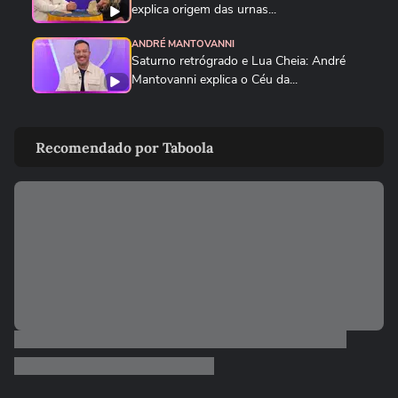
explica origem das urnas...
ANDRÉ MANTOVANNI
Saturno retrógrado e Lua Cheia: André
Mantovanni explica o Céu da...
ANDRÉ MANTOVANNI
Veja como foram as previsões de André
Recomendado por Taboola
Mantovanni para os signos...
ANDRÉ MANTOVANNI
André Mantovanni revela os signos que
mais se destacam nesta...
ANDRÉ MANTOVANNI
André Mantovanni explica as mudanças
que marcam os próximos dias...
ANDRÉ MANTOVANNI
André Mantovanni revela os signos que
mais se destacam nesta...
ANDRÉ MANTOVANNI