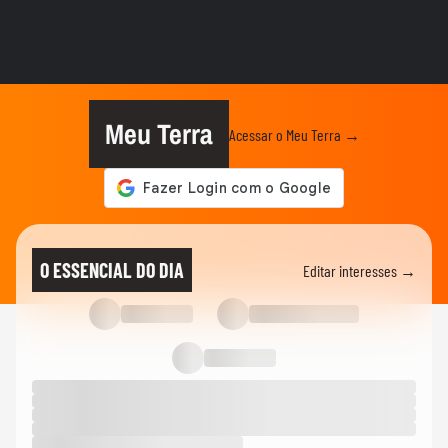
André Mantovanni revela o que os astros
reservam para cada signo...
ANDRÉ MANTOVANNI
Signo do Mês: André Mantovanni explica
as principais...
Meu Terra
Acessar o Meu Terra →
ANDRÉ MANTOVANNI
André Mantovanni explica o signo do mês
e revela as previsões da...
ANDRÉ MANTOVANNI
André Mantovanni revela as previsões da
O ESSENCIAL DO DIA
Editar interesses →
semana para cada signo no...
ANDRÉ MANTOVANNI
André Mantovanni explica o Céu da
Semana no Terra Horóscopo