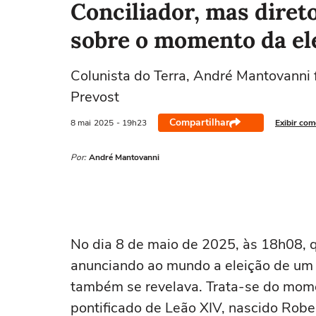
Conciliador, mas direto
sobre o momento da el
Áries
Touro
Gêmeos
Câncer
Colunista do Terra, André Mantovanni f
21/03 a 20/04
21/04 a 20/05
21/05 a 20/06
21/06 a 21/07
Prevost
Compartilhar
8 mai
2025
- 19h23
Exibir com
Por:
André Mantovanni
No dia 8 de maio de 2025, às 18h08, 
anunciando ao mundo a eleição de um n
também se revelava. Trata-se do mome
pontificado de Leão XIV, nascido Rober