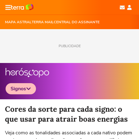
MAPA ASTRAL
TERRA MAIL
CENTRAL DO ASSINANTE
PUBLICIDADE
Signos
Selecione o signo para ver as notícias
Cores da sorte para cada signo: o
que usar para atrair boas energias
Veja como as tonalidades associadas a cada nativo podem
Áries
Touro
Gêmeos
Câncer