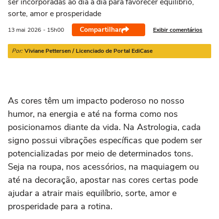
ser incorporadas ao dia a dia para favorecer equilíbrio,
21/03 a 20/04
21/04 a 20/05
21/05 a 20/06
21/06 a 21/07
2
sorte, amor e prosperidade
Compartilhar
Exibir comentários
13 mai
2026
- 15h00
Por:
Viviane Pettersen / Licenciado de Portal EdiCase
As cores têm um impacto poderoso no nosso
humor, na energia e até na forma como nos
posicionamos diante da vida. Na Astrologia, cada
signo possui vibrações específicas que podem ser
potencializadas por meio de determinados tons.
Seja na roupa, nos acessórios, na maquiagem ou
até na decoração, apostar nas cores certas pode
ajudar a atrair mais equilíbrio, sorte, amor e
prosperidade para a rotina.