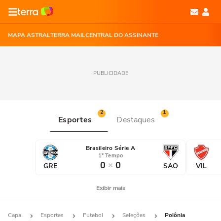
MAPA ASTRAL
TERRA MAIL
CENTRAL DO ASSINANTE
PUBLICIDADE
2
1
Esportes
Destaques
Brasileiro Série A
1° Tempo
0
0
GRE
SAO
VIL
Exibir mais
Capa
Esportes
Futebol
Seleções
Polônia