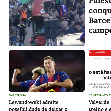
Pales
conqu
Barce
camp
espan
BARCELONA
CAMPEONATO E
Lewandowski admite
Valverde
possibilidade de deixar o
treino e 