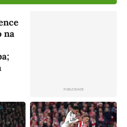
ence
o na
ba;
a
PUBLICIDADE