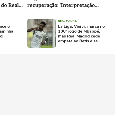
 do Real
recuperação: 'Interpretação
exagerada'
REAL MADRID
nce o
La Liga: Vini Jr. marca no
caminha
100º jogo de Mbappé,
ol
mas Real Madrid cede
empate ao Betis e se
complica