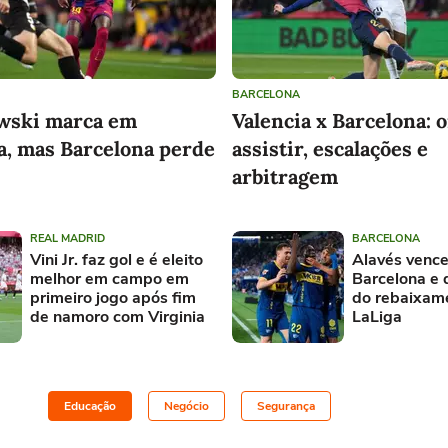
BARCELONA
wski marca em
Valencia x Barcelona: 
a, mas Barcelona perde
assistir, escalações e
arbitragem
REAL MADRID
BARCELONA
Vini Jr. faz gol e é eleito
Alavés venc
melhor em campo em
Barcelona e 
primeiro jogo após fim
do rebaixam
de namoro com Virginia
LaLiga
Educação
Negócio
Segurança