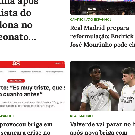
tina após
ista do
CAMPEONATO ESPANHOL
lona no
Real Madrid prepara
eonato
reformulação: Endrick 
José Mourinho pode ch
hol
jornal
SPANHOL
REAL MADRID
 provocou briga em
Valverde vai parar no 
escancara crise no
após nova briga com