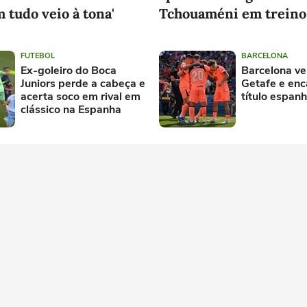
m tudo veio à tona'
Tchouaméni em treino
Madrid, diz jornal
FUTEBOL
BARCELONA
Ex-goleiro do Boca
Barcelona ve
Juniors perde a cabeça e
Getafe e en
acerta soco em rival em
título espanh
clássico na Espanha