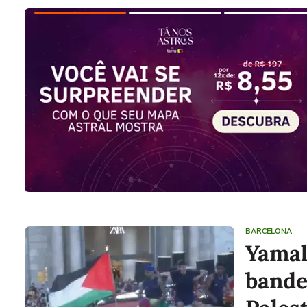
BARCELONA
Yamal
bande