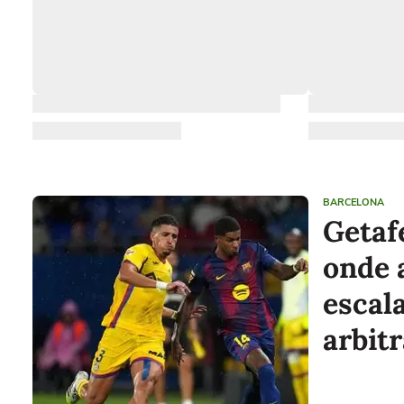
BARCELONA
Getaf
onde a
escal
arbit