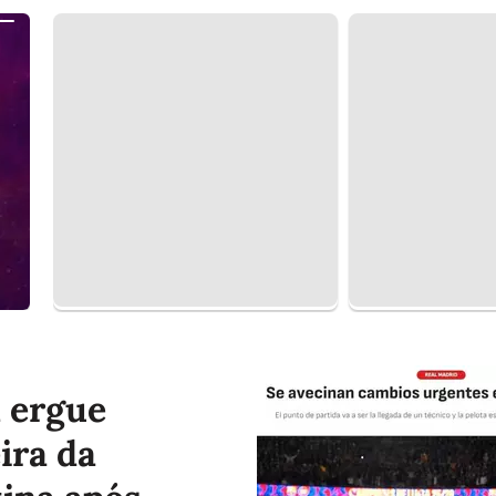
 ergue
ira da