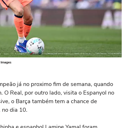
y Images
mpeão já no proximo fim de semana, quando
 O Real, por outro lado, visita o Espanyol no
sive, o Barça também tem a chance de
, no dia 10.
aphinha e espanhol Lamine Yamal foram