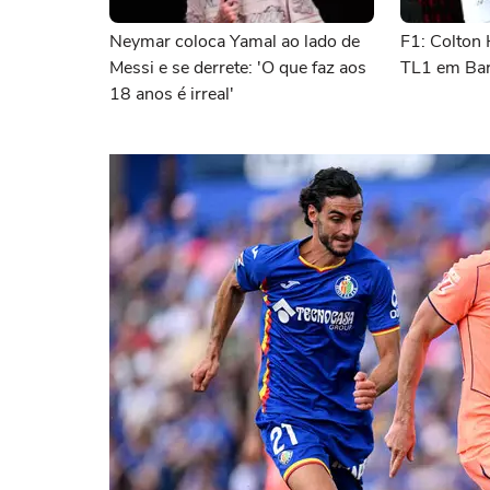
Neymar coloca Yamal ao lado de
F1: Colton 
Messi e se derrete: 'O que faz aos
TL1 em Bar
18 anos é irreal'