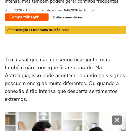
intensa, mas também podem gerar conflitos frequentes
21/03 a 20/04
21/04 a 20/05
21/05 a 20/06
21/06 a 21/07
2
5 jun
2026
- 15h33
(atualizado em 8/6/2026 às 10h30)
Compartilhar
Exibir comentários
Por:
Redação / Licenciado de João Bidu
Tem casal que não consegue ficar junto, mas
também não consegue ficar separado. Na
Astrologia, isso pode acontecer quando dois signos
possuem energias muito diferentes. Ou quando a
conexão é tão intensa que desperta sentimentos
extremos.