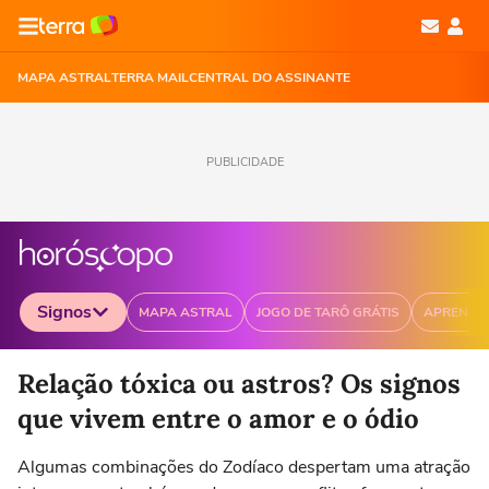
MAPA ASTRAL
TERRA MAIL
CENTRAL DO ASSINANTE
PUBLICIDADE
Signos
MAPA ASTRAL
JOGO DE TARÔ GRÁTIS
APRENDA
Selecione o signo para ver as notícias
Relação tóxica ou astros? Os signos
que vivem entre o amor e o ódio
Algumas combinações do Zodíaco despertam uma atração
Áries
Touro
Gêmeos
Câncer