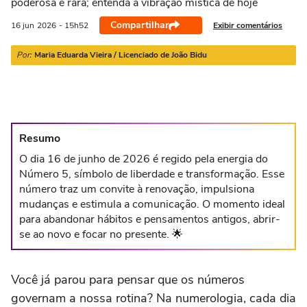
poderosa e rara; entenda a vibração mística de hoje
21/03 a 20/04
21/04 a 20/05
21/05 a 20/06
21/06 a 21/07
2
Compartilhar
Exibir comentários
16 jun
2026
- 15h52
Por:
Maria Eduarda Vieira / Licenciado de João Bidu
Resumo
O dia 16 de junho de 2026 é regido pela energia do
Número 5, símbolo de liberdade e transformação. Esse
número traz um convite à renovação, impulsiona
mudanças e estimula a comunicação. O momento ideal
para abandonar hábitos e pensamentos antigos, abrir-
se ao novo e focar no presente. 🌟
Você já parou para pensar que os números
governam a nossa rotina? Na numerologia, cada dia