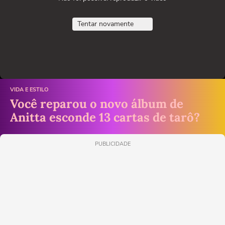
Tentar novamente
VIDA E ESTILO
Você reparou o novo álbum de
Anitta esconde 13 cartas de tarô?
PUBLICIDADE