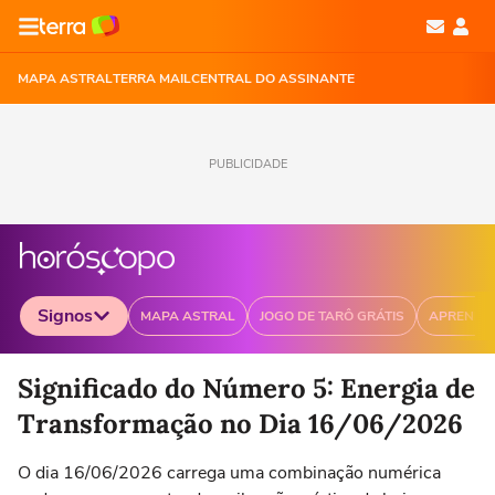
MAPA ASTRAL
TERRA MAIL
CENTRAL DO ASSINANTE
PUBLICIDADE
Signos
MAPA ASTRAL
JOGO DE TARÔ GRÁTIS
APRENDA
Selecione o signo para ver as notícias
Significado do Número 5: Energia de
Transformação no Dia 16/06/2026
O dia 16/06/2026 carrega uma combinação numérica
Áries
Touro
Gêmeos
Câncer