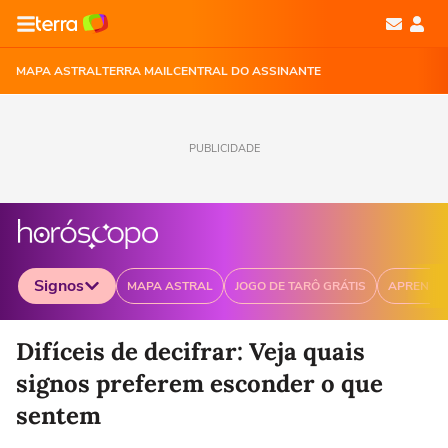
MAPA ASTRAL
TERRA MAIL
CENTRAL DO ASSINANTE
PUBLICIDADE
Signos
MAPA ASTRAL
JOGO DE TARÔ GRÁTIS
APRENDA
Selecione o signo para ver as notícias
Difíceis de decifrar: Veja quais
signos preferem esconder o que
sentem
Áries
Touro
Gêmeos
Câncer