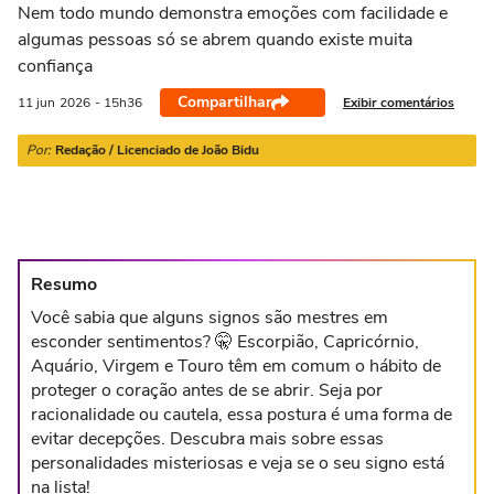
21/03 a 20/04
21/04 a 20/05
21/05 a 20/06
21/06 a 21/07
2
Nem todo mundo demonstra emoções com facilidade e
algumas pessoas só se abrem quando existe muita
confiança
Compartilhar
Exibir comentários
11 jun
2026
- 15h36
Por:
Redação / Licenciado de João Bidu
Resumo
Você sabia que alguns signos são mestres em
esconder sentimentos? 🤫 Escorpião, Capricórnio,
Aquário, Virgem e Touro têm em comum o hábito de
proteger o coração antes de se abrir. Seja por
racionalidade ou cautela, essa postura é uma forma de
evitar decepções. Descubra mais sobre essas
personalidades misteriosas e veja se o seu signo está
na lista!