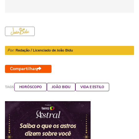
Por:
Redação / Licenciado de João Bidu
Compartilhar
TAGS
HORÓSCOPO
JOÃO BIDU
VIDA E ESTILO