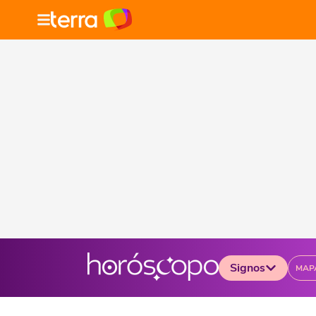
Signos
MAP
Selecione o signo para ver as notícias