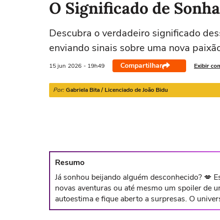
O Significado de Sonh
Descubra o verdadeiro significado des
Áries
Touro
Gêmeos
Câncer
enviando sinais sobre uma nova paixão
21/03 a 20/04
21/04 a 20/05
21/05 a 20/06
21/06 a 21/07
Compartilhar
15 jun
2026
- 19h49
Exibir co
Por:
Gabriela Bita / Licenciado de João Bidu
Resumo
Já sonhou beijando alguém desconhecido? 💋 Es
novas aventuras ou até mesmo um spoiler de um
autoestima e fique aberto a surpresas. O unive