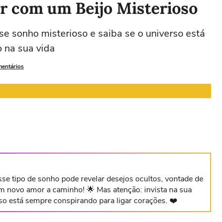
ar com um Beijo Misterioso
se sonho misterioso e saiba se o universo está
Leão
Virgem
Libra
Escorpião
 na sua vida
22/07 a 22/08
23/08 a 22/09
23/09 a 22/10
23/10 a 21/11
2
mentários
se tipo de sonho pode revelar desejos ocultos, vontade de
 novo amor a caminho! 🌟 Mas atenção: invista na sua
rso está sempre conspirando para ligar corações. ❤️